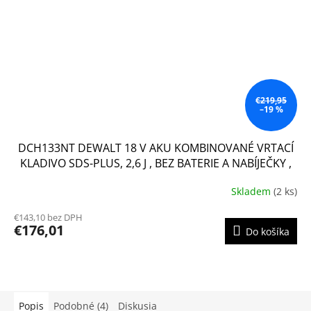
€219,95
–19 %
DCH133NT DEWALT 18 V AKU KOMBINOVANÉ VRTACÍ
KLADIVO SDS-PLUS, 2,6 J , BEZ BATERIE A NABÍJEČKY ,
KUFR T-STAK
Skladem
(2 ks)
€143,10 bez DPH
€176,01
Do košíka
Popis
Podobné (4)
Diskusia