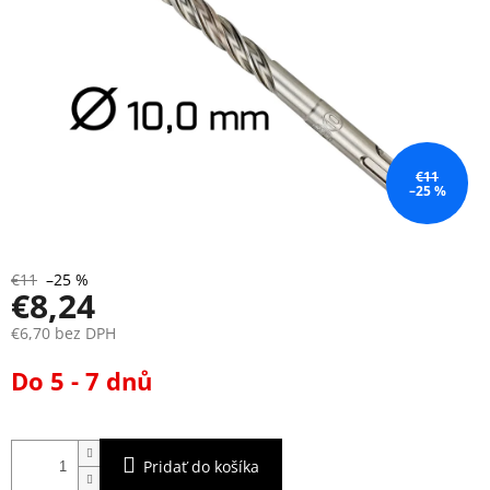
€11
–25 %
€11
–25 %
€8,24
€6,70 bez DPH
Jednotková
Do 5 - 7 dnů
cena:
Pridať do košíka