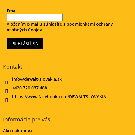
e
Email
Vložením e-mailu súhlasíte s
podmienkami ochrany
osobných údajov
PRIHLÁSIŤ SA
Kontakt
info
@
dewalt-slovakia.sk
+420 720 037 488
https://www.facebook.com/DEWALTSLOVAKIA
Informácie pre vás
Ako nakupovať