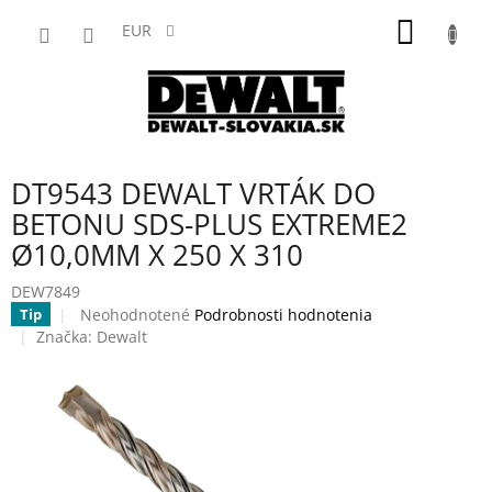
Prejsť
NÁKU
na
EUR
obsah
KOŠÍK
DT9543 DEWALT VRTÁK DO
BETONU SDS-PLUS EXTREME2
Ø10,0MM X 250 X 310
DEW7849
Priemerné
Neohodnotené
Podrobnosti hodnotenia
Tip
hodnotenie
Značka:
Dewalt
produktu
je
0,0
z
5
hviezdičiek.