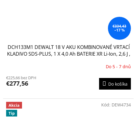
€334,43
–17 %
DCH133M1 DEWALT 18 V AKU KOMBINOVANÉ VRTACÍ
KLADIVO SDS-PLUS, 1 X 4,0 Ah BATERIE XR Li-Ion, 2,6 J ,
KUFR T-STAK
Do 5 - 7 dnů
Priemerné
hodnotenie
€225,66 bez DPH
produktu
€277,56
Do košíka
je
3,8
z
5
Kód:
DEW4734
Akcia
hviezdičiek.
Tip