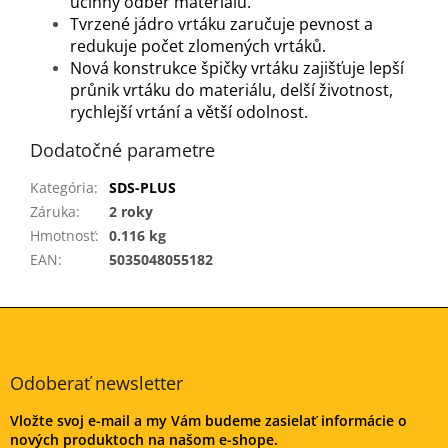
účinný odběr materiálu.
Tvrzené jádro vrtáku zaručuje pevnost a
redukuje počet zlomených vrtáků.
Nová konstrukce špičky vrtáku zajišťuje lepší
průnik vrtáku do materiálu, delší životnost,
rychlejší vrtání a větší odolnost.
Dodatočné parametre
Kategória
:
SDS-PLUS
Záruka
:
2 roky
Hmotnosť
:
0.116 kg
EAN
:
5035048055182
Z
á
p
ä
Odoberať newsletter
t
Vložte svoj e-mail a my Vám budeme zasielať informácie o
i
nových produktoch na našom e-shope.