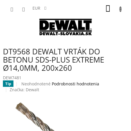
Prejsť
NÁKU
na
EUR
obsah
KOŠÍK
DT9568 DEWALT VRTÁK DO
BETONU SDS-PLUS EXTREME
Ø14,0MM, 200x260
DEW7481
Priemerné
Neohodnotené
Podrobnosti hodnotenia
Tip
hodnotenie
Značka:
Dewalt
produktu
je
0,0
z
5
hviezdičiek.