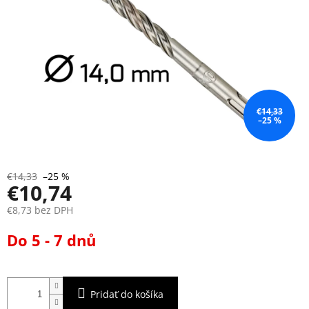
€14,33
–25 %
€14,33
–25 %
€10,74
€8,73 bez DPH
Jednotková
Do 5 - 7 dnů
cena:
Pridať do košíka