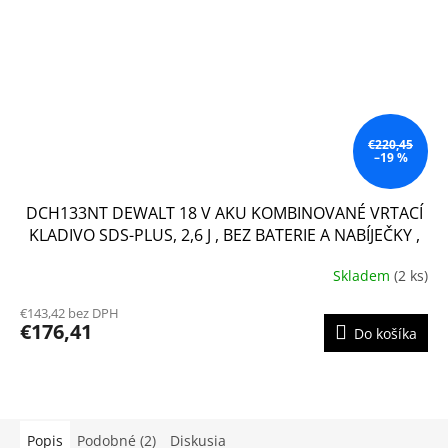
€220,45
–19 %
DCH133NT DEWALT 18 V AKU KOMBINOVANÉ VRTACÍ
KLADIVO SDS-PLUS, 2,6 J , BEZ BATERIE A NABÍJEČKY ,
KUFR T-STAK
Skladem
(2 ks)
€143,42 bez DPH
€176,41
Do košíka
Popis
Podobné (2)
Diskusia