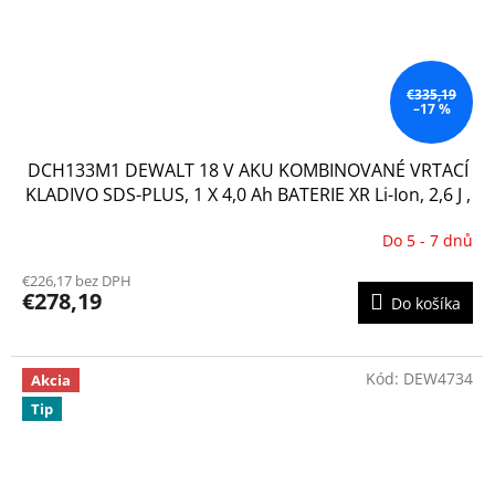
€335,19
–17 %
DCH133M1 DEWALT 18 V AKU KOMBINOVANÉ VRTACÍ
KLADIVO SDS-PLUS, 1 X 4,0 Ah BATERIE XR Li-Ion, 2,6 J ,
KUFR T-STAK
Do 5 - 7 dnů
Priemerné
hodnotenie
€226,17 bez DPH
produktu
€278,19
Do košíka
je
3,8
z
5
Kód:
DEW4734
Akcia
hviezdičiek.
Tip