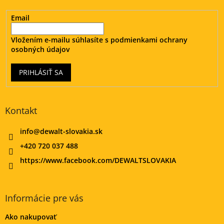
e
Email
Vložením e-mailu súhlasíte s
podmienkami ochrany
osobných údajov
PRIHLÁSIŤ SA
Kontakt
info
@
dewalt-slovakia.sk
+420 720 037 488
https://www.facebook.com/DEWALTSLOVAKIA
Informácie pre vás
Ako nakupovať