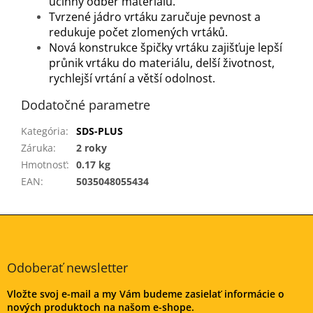
účinný odběr materiálu.
Tvrzené jádro vrtáku zaručuje pevnost a
redukuje počet zlomených vrtáků.
Nová konstrukce špičky vrtáku zajišťuje lepší
průnik vrtáku do materiálu, delší životnost,
rychlejší vrtání a větší odolnost.
Dodatočné parametre
Kategória
:
SDS-PLUS
Záruka
:
2 roky
Hmotnosť
:
0.17 kg
EAN
:
5035048055434
Z
á
p
ä
Odoberať newsletter
t
Vložte svoj e-mail a my Vám budeme zasielať informácie o
i
nových produktoch na našom e-shope.