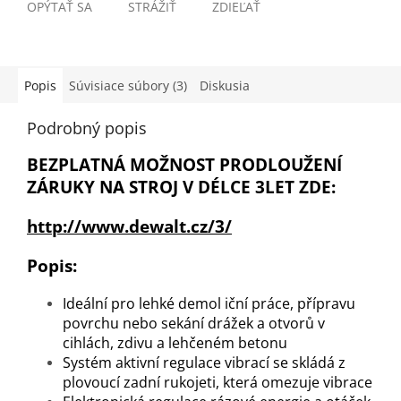
OPÝTAŤ SA
STRÁŽIŤ
ZDIEĽAŤ
Popis
Súvisiace súbory (3)
Diskusia
Podrobný popis
BEZPLATNÁ MOŽNOST PRODLOUŽENÍ
ZÁRUKY NA STROJ V DÉLCE 3LET ZDE:
http://www.dewalt.cz/3/
Popis:
Ideální pro lehké demol iční práce, přípravu
povrchu nebo sekání drážek a otvorů v
cihlách, zdivu a lehčeném betonu
Systém aktivní regulace vibrací se skládá z
plovoucí zadní rukojeti, která omezuje vibrace