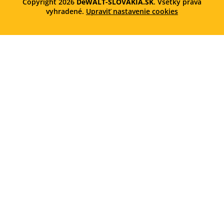
Copyright 2026
DeWALT-SLOVAKIA.SK
. Všetky práva
vyhradené.
Upraviť nastavenie cookies