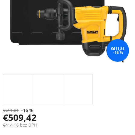
€611,81
–16 %
€611,81
–16 %
€509,42
€414,16 bez DPH
Jednotková