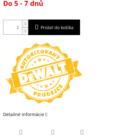
Do 5 - 7 dnů
cena:
Pridať do košíka
Detailné informácie