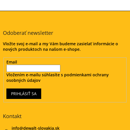
Z
á
p
ä
Odoberať newsletter
t
Vložte svoj e-mail a my Vám budeme zasielať informácie o
i
nových produktoch na našom e-shope.
e
Email
Vložením e-mailu súhlasíte s
podmienkami ochrany
osobných údajov
PRIHLÁSIŤ SA
Kontakt
info
@
dewalt-slovakia.sk