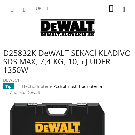
Prejsť
NÁKU
na
EUR
obsah
KOŠÍK
D25832K DeWALT SEKACÍ KLADIVO
SDS MAX, 7,4 KG, 10,5 J ÚDER,
1350W
DEW361
Priemerné
Neohodnotené
Podrobnosti hodnotenia
Tip
hodnotenie
Značka:
Dewalt
produktu
je
0,0
z
5
hviezdičiek.