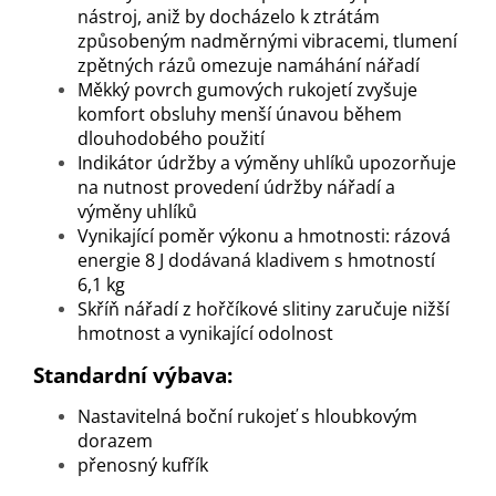
nástroj, aniž by docházelo k ztrátám
způsobeným nadměrnými vibracemi, tlumení
zpětných rázů omezuje namáhání nářadí
Měkký povrch gumových rukojetí zvyšuje
komfort obsluhy menší únavou během
dlouhodobého použití
Indikátor údržby a výměny uhlíků upozorňuje
na nutnost provedení údržby nářadí a
výměny uhlíků
Vynikající poměr výkonu a hmotnosti: rázová
energie 8 J dodávaná kladivem s hmotností
6,1 kg
Skříň nářadí z hořčíkové slitiny zaručuje nižší
hmotnost a vynikající odolnost
Standardní výbava:
Nastavitelná boční rukojeť s hloubkovým
dorazem
přenosný kufřík