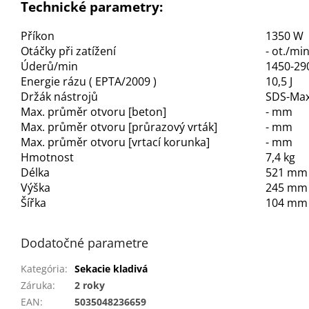
Technické parametry:
Příkon
1350 W
Otáčky při zatížení
- ot./mi
Úderů/min
1450-29
Energie rázu ( EPTA/2009 )
10,5 J
Držák nástrojů
SDS-Ma
Max. průměr otvoru [beton]
- mm
Max. průměr otvoru [průrazový vrták]
- mm
Max. průměr otvoru [vrtací korunka]
- mm
Hmotnost
7,4 kg
Délka
521 mm
Výška
245 mm
Šířka
104 mm
Dodatočné parametre
Kategória
:
Sekacie kladivá
Záruka
:
2 roky
EAN
:
5035048236659