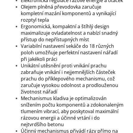
Elektronická regulace rázové energie a otáček
Olejem plněná převodovka zaručuje
kompletní mazání komponentů a vynikající
rozptyl tepla
Ergonomická, kompaktní a štíhlý design
maximalizuje ovladatelnost a nabízí snadný
přístup do nepřístupných míst
Variabilní nastavení sekáče do 18 různých
poloh umožňuje perfektní nastavení nářadí
při jakékoli práci
Unikátní utěsnění proti vnikání prachu
zabraňuje vnikání i nejjemnějších částeček
prachu do příklepového mechanismu, což
zaručuje vysokou odolnost a prodlouženou
životnost nářadí
Mechanismus kladiva je optimalizován
snížením počtu komponentů a zdokonaleným
tlumením vibrací, aby poskytoval maximální
rázovou energii a účinné vrtání i do
nejtvrdšího betonu
Účinný mechanismus přivádí rázy přímo na