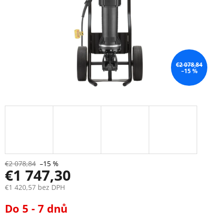
€2 078,84
–15 %
€2 078,84
–15 %
€1 747,30
€1 420,57 bez DPH
Jednotková
Do 5 - 7 dnů
cena: