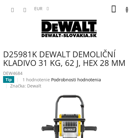
Prejsť
NÁKU
na
EUR
obsah
KOŠÍK
D25981K DEWALT DEMOLIČNÍ
KLADIVO 31 KG, 62 J, HEX 28 MM
DEW4684
Priemerné
1 hodnotenie
Podrobnosti hodnotenia
Tip
hodnotenie
Značka:
Dewalt
produktu
je
5,0
z
5
hviezdičiek.