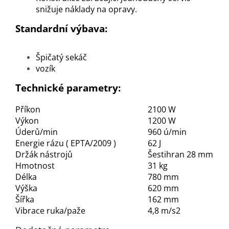
snižuje náklady na opravy.
Standardní výbava:
Špičatý sekáč
vozík
Technické parametry:
Příkon
2100 W
Výkon
1200 W
Úderů/min
960 ú/min
Energie rázu ( EPTA/2009 )
62 J
Držák nástrojů
Šestihran 28 mm
Hmotnost
31 kg
Délka
780 mm
Výška
620 mm
Šířka
162 mm
Vibrace ruka/paže
4,8 m/s2