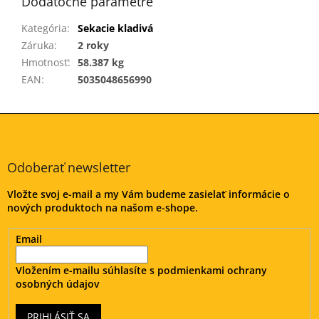
Dodatočné parametre
Kategória
:
Sekacie kladivá
Záruka
:
2 roky
Hmotnosť
:
58.387 kg
EAN
:
5035048656990
Z
á
p
ä
Odoberať newsletter
t
Vložte svoj e-mail a my Vám budeme zasielať informácie o
i
nových produktoch na našom e-shope.
e
Email
Vložením e-mailu súhlasíte s
podmienkami ochrany
osobných údajov
PRIHLÁSIŤ SA