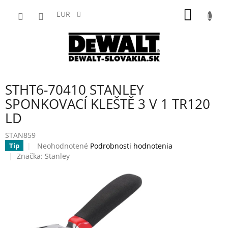
Prejsť
NÁKU
na
EUR
obsah
KOŠÍK
STHT6-70410 STANLEY
SPONKOVACÍ KLEŠTĚ 3 V 1 TR120
LD
STAN859
Priemerné
Neohodnotené
Podrobnosti hodnotenia
Tip
hodnotenie
Značka:
Stanley
produktu
je
0,0
z
5
hviezdičiek.