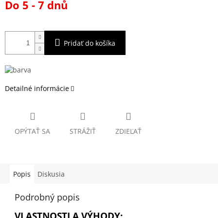
Do 5 - 7 dnů
cena:
Pridať do košíka
Detailné informácie
OPÝTAŤ SA
STRÁŽIŤ
ZDIEĽAŤ
Popis
Diskusia
Podrobný popis
VLASTNOSTI A VÝHODY: