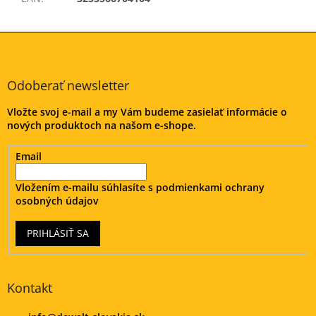
Z
á
p
ä
Odoberať newsletter
t
Vložte svoj e-mail a my Vám budeme zasielať informácie o
i
nových produktoch na našom e-shope.
e
Email
Vložením e-mailu súhlasíte s
podmienkami ochrany
osobných údajov
PRIHLÁSIŤ SA
Kontakt