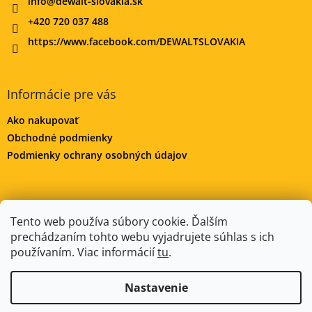
info
@
dewalt-slovakia.sk
+420 720 037 488
https://www.facebook.com/DEWALTSLOVAKIA
Informácie pre vás
Ako nakupovať
Obchodné podmienky
Podmienky ochrany osobných údajov
DeWALT-MORAVA.CZ
Manitoo.cz
Odstúpenie od zmluvy
Tento web používa súbory cookie. Ďalším
prechádzaním tohto webu vyjadrujete súhlas s ich
používaním. Viac informácií
tu
.
Vytvoril Shoptet
Nastavenie