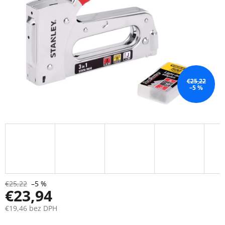
€25,22
–5 %
€25,22
–5 %
€23,94
€19,46 bez DPH
Jednotková