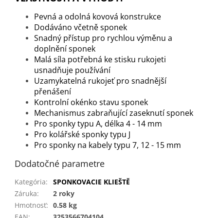
Pevná a odolná kovová konstrukce
Dodáváno včetně sponek
Snadný přístup pro rychlou výměnu a
doplnění sponek
Malá síla potřebná ke stisku rukojeti
usnadňuje používání
Uzamykatelná rukojeť pro snadnější
přenášení
Kontrolní okénko stavu sponek
Mechanismus zabraňující zaseknutí sponek
Pro sponky typu A, délka 4 - 14 mm
Pro kolářské sponky typu J
Pro sponky na kabely typu 7, 12 - 15 mm
Dodatočné parametre
Kategória
:
SPONKOVACIE KLIEŠTĚ
Záruka
:
2 roky
Hmotnosť
:
0.58 kg
EAN
:
3253566704104