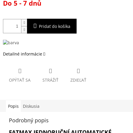
Do 5 - 7 dnů
cena:
Pridať do košíka
Detailné informácie
OPÝTAŤ SA
STRÁŽIŤ
ZDIEĽAŤ
Popis
Diskusia
Podrobný popis
FATMAX JEDNORUČNÍ AUTOMATICKÉ