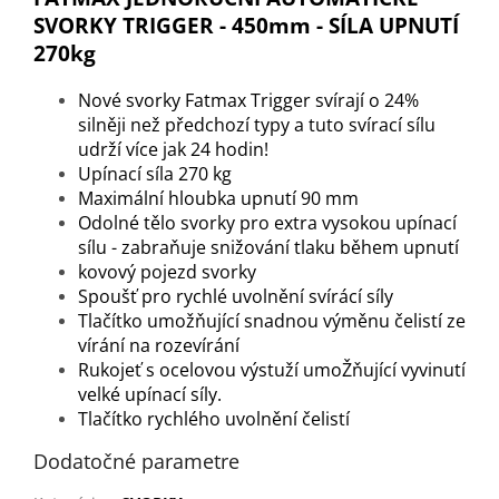
SVORKY TRIGGER - 450mm - SÍLA UPNUTÍ
270kg
Nové svorky Fatmax Trigger svírají o 24%
silněji než předchozí typy a tuto svírací sílu
udrží více jak 24 hodin!
Upínací síla 270 kg
Maximální hloubka upnutí 90 mm
Odolné tělo svorky pro extra vysokou upínací
sílu - zabraňuje snižování tlaku během upnutí
kovový pojezd svorky
Spoušť pro rychlé uvolnění svírácí síly
Tlačítko umožňující snadnou výměnu čelistí ze
vírání na rozevírání
Rukojeť s ocelovou výstuží umoŽňující vyvinutí
velké upínací síly.
Tlačítko rychlého uvolnění čelistí
Dodatočné parametre