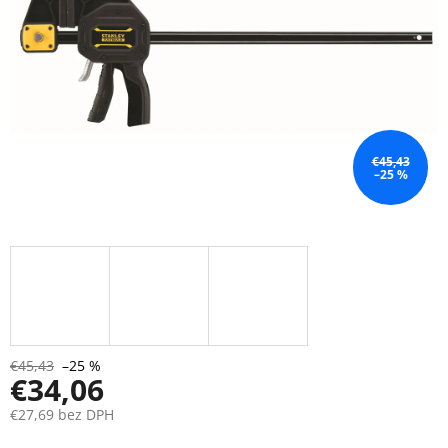
€45,43
–25 %
€45,43
–25 %
€34,06
€27,69 bez DPH
Jednotková