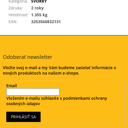
Kategória
:
SVORKY
Záruka
:
2 roky
Hmotnosť
:
1.355 kg
EAN
:
3253560832131
Z
á
p
ä
Odoberať newsletter
t
Vložte svoj e-mail a my Vám budeme zasielať informácie o
i
nových produktoch na našom e-shope.
e
Email
Vložením e-mailu súhlasíte s
podmienkami ochrany
osobných údajov
PRIHLÁSIŤ SA