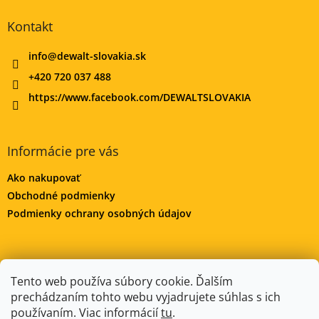
Kontakt
info
@
dewalt-slovakia.sk
+420 720 037 488
https://www.facebook.com/DEWALTSLOVAKIA
Informácie pre vás
Ako nakupovať
Obchodné podmienky
Podmienky ochrany osobných údajov
DeWALT-MORAVA.CZ
Manitoo.cz
Odstúpenie od zmluvy
Tento web používa súbory cookie. Ďalším
prechádzaním tohto webu vyjadrujete súhlas s ich
používaním. Viac informácií
tu
.