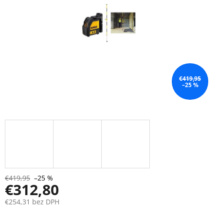
€419,95
–25 %
€419,95
–25 %
€312,80
€254,31 bez DPH
Jednotková