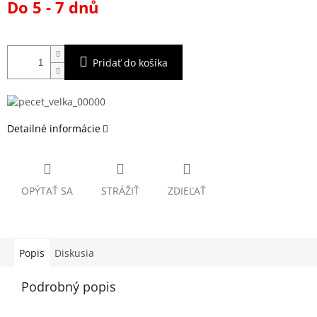
Do 5 - 7 dnů
cena:
Pridať do košíka
Detailné informácie
OPÝTAŤ SA
STRÁŽIŤ
ZDIEĽAŤ
Popis
Diskusia
Podrobný popis