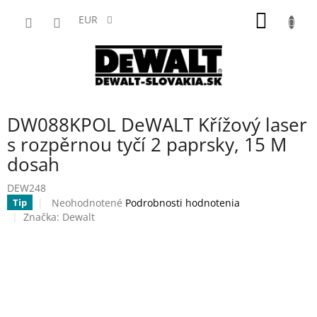
Prejsť
NÁKU
na
EUR
obsah
KOŠÍK
DW088KPOL DeWALT Křížový laser
s rozpěrnou tyčí 2 paprsky, 15 M
dosah
DEW248
Priemerné
Neohodnotené
Podrobnosti hodnotenia
Tip
hodnotenie
Značka:
Dewalt
produktu
je
0,0
z
5
hviezdičiek.