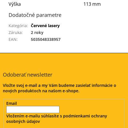
Výška
113 mm
Dodatočné parametre
Kategória
:
Červené lasery
Záruka
:
2 roky
EAN
:
5035048338957
Z
á
p
ä
Odoberať newsletter
t
Vložte svoj e-mail a my Vám budeme zasielať informácie o
i
nových produktoch na našom e-shope.
e
Email
Vložením e-mailu súhlasíte s
podmienkami ochrany
osobných údajov