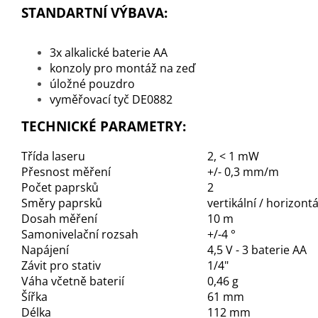
STANDARTNÍ VÝBAVA:
3x alkalické baterie AA
konzoly pro montáž na zeď
úložné pouzdro
vyměřovací tyč DE0882
TECHNICKÉ PARAMETRY:
Třída laseru
2, < 1 mW
Přesnost měření
+/- 0,3 mm/m
Počet paprsků
2
Směry paprsků
vertikální / horizontá
Dosah měření
10 m
Samonivelační rozsah
+/-4 °
Napájení
4,5 V - 3 baterie AA
Závit pro stativ
1/4"
Váha včetně baterií
0,46 g
Šířka
61 mm
Délka
112 mm