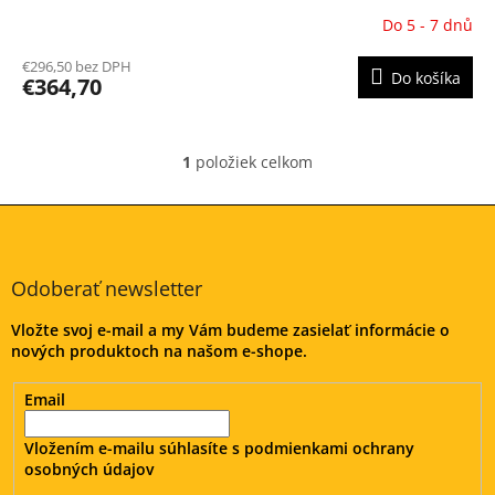
Do 5 - 7 dnů
Priemerné
hodnotenie
€296,50 bez DPH
produktu
Do košíka
€364,70
je
5,0
z
5
1
položiek celkom
O
hviezdičiek.
v
l
Z
á
á
d
p
a
ä
Odoberať newsletter
c
t
i
Vložte svoj e-mail a my Vám budeme zasielať informácie o
i
e
nových produktoch na našom e-shope.
e
p
r
v
Email
k
y
Vložením e-mailu súhlasíte s
podmienkami ochrany
v
osobných údajov
ý