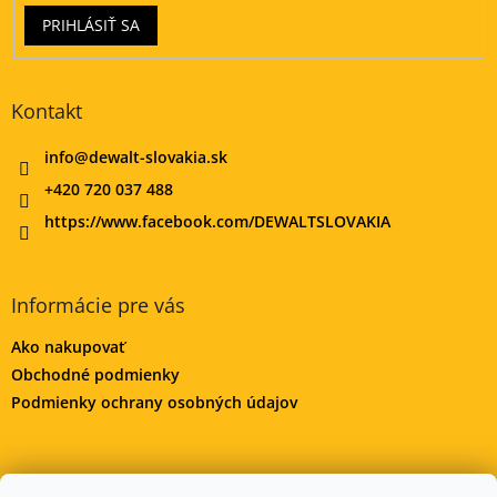
p
PRIHLÁSIŤ SA
i
s
u
Kontakt
info
@
dewalt-slovakia.sk
+420 720 037 488
https://www.facebook.com/DEWALTSLOVAKIA
Informácie pre vás
Ako nakupovať
Obchodné podmienky
Podmienky ochrany osobných údajov
DeWALT-MORAVA.CZ
Manitoo.cz
Odstúpenie od zmluvy