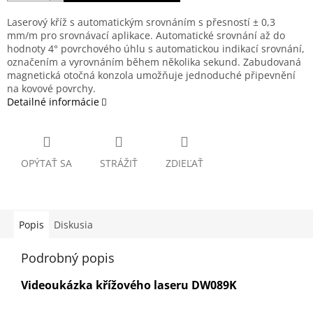
Laserový kříž s automatickým srovnáním s přesností ± 0,3
mm/m pro srovnávací aplikace. Automatické srovnání až do
hodnoty 4° povrchového úhlu s automatickou indikací srovnání,
označením a vyrovnáním během několika sekund. Zabudovaná
magnetická otočná konzola umožňuje jednoduché připevnění
na kovové povrchy.
Detailné informácie
OPÝTAŤ SA
STRÁŽIŤ
ZDIEĽAŤ
Popis
Diskusia
Podrobný popis
Videoukázka křížového laseru DW089K