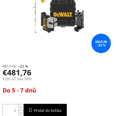
€617,76
–22 %
€617,76
–22 %
€481,76
€391,67 bez DPH
Jednotková
Do 5 - 7 dnů
cena:
Pridať do košíka