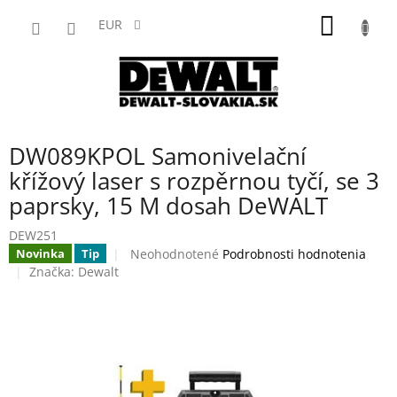
Prejsť
NÁKU
na
EUR
obsah
KOŠÍK
DW089KPOL Samonivelační
křížový laser s rozpěrnou tyčí, se 3
paprsky, 15 M dosah DeWALT
DEW251
Priemerné
Neohodnotené
Podrobnosti hodnotenia
Novinka
Tip
hodnotenie
Značka:
Dewalt
produktu
je
0,0
z
5
hviezdičiek.