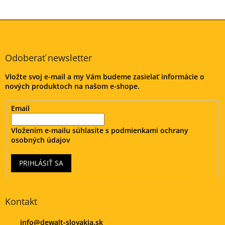
Z
á
p
ä
Odoberať newsletter
t
Vložte svoj e-mail a my Vám budeme zasielať informácie o
i
nových produktoch na našom e-shope.
e
Email
Vložením e-mailu súhlasíte s
podmienkami ochrany
osobných údajov
PRIHLÁSIŤ SA
Kontakt
info
@
dewalt-slovakia.sk