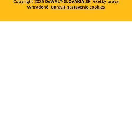
Copyright 2026
DeWALT-SLOVAKIA.SK
. Všetky práva
vyhradené.
Upraviť nastavenie cookies