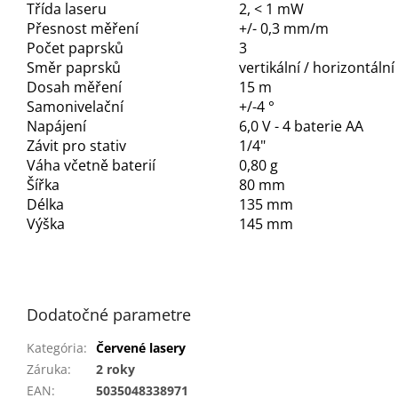
Třída laseru
2, < 1 mW
Přesnost měření
+/- 0,3 mm/m
Počet paprsků
3
Směr paprsků
vertikální / horizontální
Dosah měření
15 m
Samonivelační
+/-4 °
Napájení
6,0 V - 4 baterie AA
Závit pro stativ
1/4"
Váha včetně baterií
0,80 g
Šířka
80 mm
Délka
135 mm
Výška
145 mm
Dodatočné parametre
Kategória
:
Červené lasery
Záruka
:
2 roky
EAN
:
5035048338971