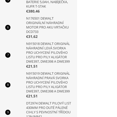
BATERIE 5,0AH, NABÍJEČKA,
KUFR T-STAK
€380,46
N176501 DEWALT
ORIGINÁLNÍ NÁHRADNÍ
MOTOR PRO AKU VRTAČKU
DCD733
€31,62
N915018 DEWALT ORIGINÁL
NÁHRADNÍ LEVÁ SVORKA
PRO UCHYCENÍ PILOVÉHO
LISTU PRO PILY ALIGÁTOR
DWE397, DWE398 A DWE399
€21,51
N915019 DEWALT ORIGINÁL
NÁHRADNÍ PRAVÁ SVORKA
PRO UCHYCENÍ PILOVÉHO
LISTU PRO PILY ALIGÁTOR
DWE397, DWE398 A DWE399
€21,51
DT2974 DEWALT PILOVÝ LIST
430MM PRO DUTÉ PÁLENÉ
CIHLY S PEVNOSTNÍ TŘÍDOU
12N/MM2