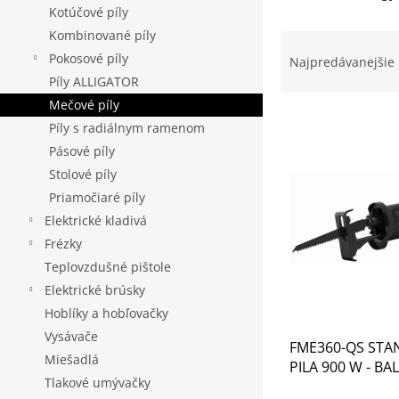
Kotúčové píly
Kombinované píly
R
a
Pokosové píly
Najpredávanejšie
d
Píly ALLIGATOR
e
Mečové píly
V
n
Píly s radiálnym ramenom
ý
i
Pásové píly
p
e
i
p
Stolové píly
s
r
Priamočiaré píly
p
o
Elektrické kladivá
r
d
Frézky
o
u
Teplovzdušné pištole
d
k
Elektrické brúsky
u
t
k
o
Hoblíky a hobľovačky
t
v
Vysávače
FME360-QS STA
o
Miešadlá
PILA 900 W - B
v
Tlakové umývačky
KRABICI