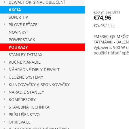
DEWALT ORIGINAL OBLEČENÍ
Priemerné
hodnotenie
AKCIA
€60,94 bez DPH
produktu
€74,96
SUPER TIP
je
4,7
PÍLOVÉ REŤAZE
Jednotková
€74,96 / 1 ks
z
cena:
NOVINKY
5
FME360-QS MEČOV
POWERSTACK
hviezdičiek.
FATMAX® - BALEN
POUKAZY
Vybavení: 900 W up
použití nářadí opě
STANLEY FATMAX
RUČNÉ NÁRADIE
NÁHRADNÉ DIELY DEWALT
ÚLOŽNÉ SYSTÉMY
KLINCOVAČKY A SPONKOVAČKY
NÁRADIE STANLEY
KOMPRESORY
STAVEBNÁ TECHNIKA
PRÍSLUŠENSTVO
OHRIEVAČE