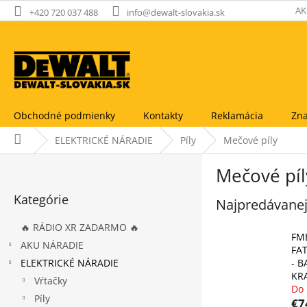
Prejsť
AK
+420 720 037 488
info@dewalt-slovakia.sk
na
obsah
Obchodné podmienky
Kontakty
Reklamácia
Zna
Domov
ELEKTRICKÉ NÁRADIE
Píly
Mečové píly
B
Mečové píl
o
Preskočiť
č
Kategórie
kategórie
Najpredávanej
n
ý
🔥 RÁDIO XR ZADARMO 🔥
p
FM
AKU NÁRADIE
a
FA
ELEKTRICKÉ NÁRADIE
- 
n
KRA
e
Vŕtačky
Do 
l
Píly
€7