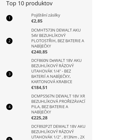
Top 10 produktov
Pojištění zásilky
€2,85
DCMHT573N DEWALT AKU
54V BEZUHLÍKOVÝ
PLOTOSTŘIH, BEZ BATERIE A
NABÍJEČKY
€240,85
DCF860N DeWALT 18V AKU
BEZUHLÍKOVÝ RÁZOVÝ
UTAHOVÁK 1/4" - BEZ
BATERIÍ A NABÍJEČKY,
KARTONOVÁ KRABICE
€184,51
DCMPS567N DEWALT 18V XR
BEZUHLÍKOVÁ PROŘEZÁVACÍ
PILA, BEZ BATERIE A
NABÍJEČKY
€225,28
DCF892P2T DEWALT 18V AKU
BEZUHLÍKOVÝ RÁZOVÝ
UTAHOVÁK 1/2" , 813Nm , 2X