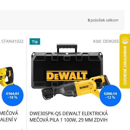
3
položiek celkom
:
STAN41022
Kód:
DEW2653
Tip
€164,81
€206,14
–18 %
–12 %
 MEČOVÁ
DWE305PK-QS DEWALT ELEKTRICKÁ
BALENÍ V
MEČOVÁ PILA 1 100W, 29 MM ZDVIH