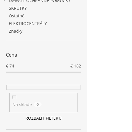
DeWALT OCHRANNÉ POMŮCKY
SKRUTKY
Ostatné
ELEKTROCENTRÁLY
Značky
Cena
€
74
€
182
Na sklade
0
ROZBALIŤ FILTER