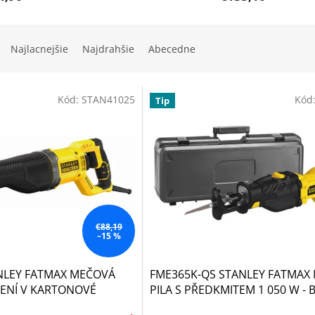
Najlacnejšie
Najdrahšie
Abecedne
Kód:
STAN41025
Kód
Tip
€88,19
–15 %
NLEY FATMAX MEČOVÁ
FME365K-QS STANLEY FATMAX
ALENÍ V KARTONOVÉ
PILA S PŘEDKMITEM 1 050 W - 
KUFRU