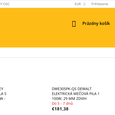
Y OSOBNÝCH ÚDAJOV
EUR
Prihlásenie
NÁKUPNÝ
Prázdny košík
KOŠÍK
EY
DWE305PK-QS DEWALT
LA S
ELEKTRICKÁ MEČOVÁ PILA 1
W -
100W, 29 MM ZDVIH
Do 5 - 7 dnů
€181,38