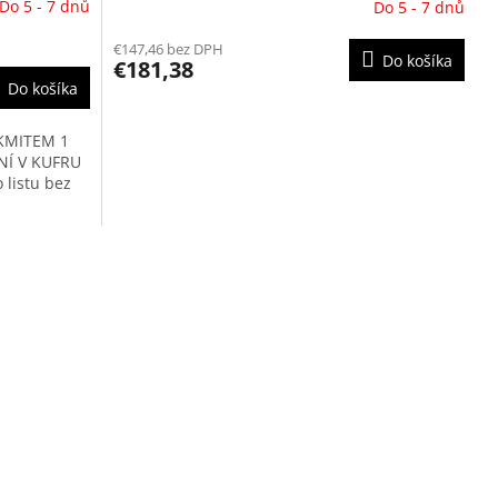
Do 5 - 7 dnů
Do 5 - 7 dnů
€147,46 bez DPH
Do košíka
€181,38
Do košíka
KMITEM 1
NÍ V KUFRU
 listu bez