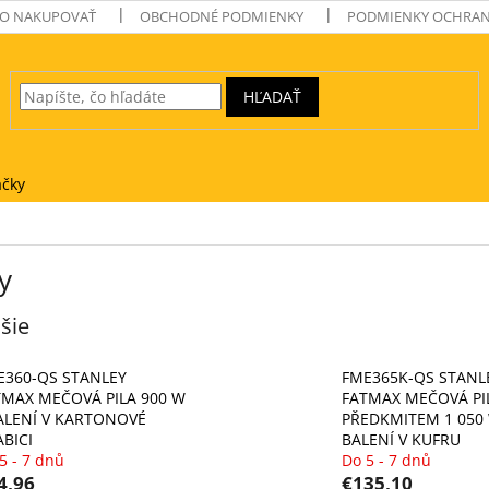
O NAKUPOVAŤ
OBCHODNÉ PODMIENKY
PODMIENKY OCHRAN
HĽADAŤ
čky
y
šie
E360-QS STANLEY
FME365K-QS STANL
TMAX MEČOVÁ PILA 900 W
FATMAX MEČOVÁ PI
BALENÍ V KARTONOVÉ
PŘEDKMITEM 1 050 
BICI
BALENÍ V KUFRU
5 - 7 dnů
Do 5 - 7 dnů
4,96
€135,10