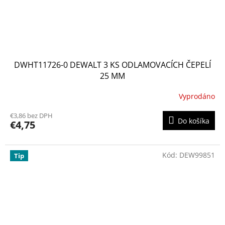
DWHT11726-0 DEWALT 3 KS ODLAMOVACÍCH ČEPELÍ
25 MM
Vyprodáno
€3,86 bez DPH
Do košíka
€4,75
Kód:
DEW99851
Tip