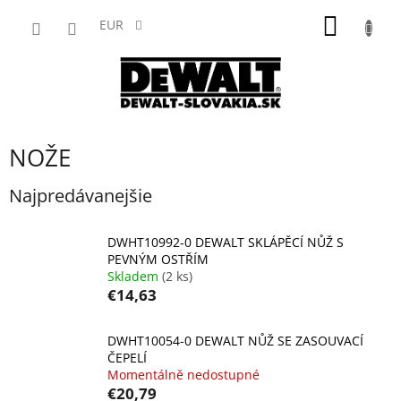
Prejsť
NÁKU
na
EUR
obsah
KOŠÍK
NOŽE
Najpredávanejšie
DWHT10992-0 DEWALT SKLÁPĚCÍ NŮŽ S
PEVNÝM OSTŘÍM
Skladem
(2 ks)
€14,63
DWHT10054-0 DEWALT NŮŽ SE ZASOUVACÍ
ČEPELÍ
Momentálně nedostupné
€20,79