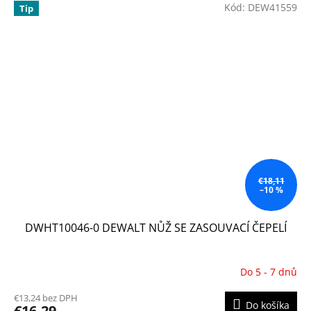
Kód:
DEW41559
Tip
€18,11
–10 %
DWHT10046-0 DEWALT NŮŽ SE ZASOUVACÍ ČEPELÍ
Do 5 - 7 dnů
€13,24 bez DPH
Do košíka
€16,29