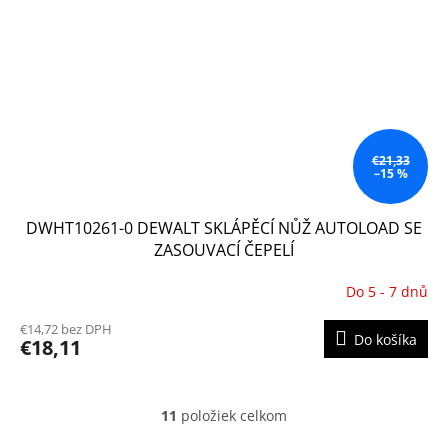
€21,33
–15 %
DWHT10261-0 DEWALT SKLÁPĚCÍ NŮŽ AUTOLOAD SE
ZASOUVACÍ ČEPELÍ
Do 5 - 7 dnů
€14,72 bez DPH
Do košíka
€18,11
11
položiek celkom
O
v