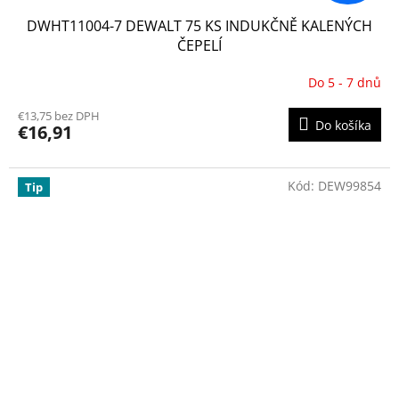
DWHT11004-7 DEWALT 75 KS INDUKČNĚ KALENÝCH
ČEPELÍ
Do 5 - 7 dnů
€13,75 bez DPH
Do košíka
€16,91
Kód:
DEW99854
Tip