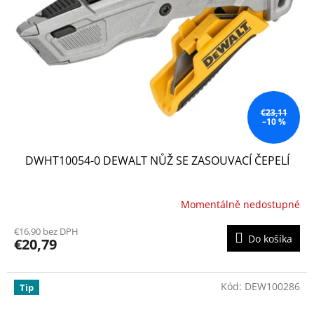
€23,11
–10 %
DWHT10054-0 DEWALT NŮŽ SE ZASOUVACÍ ČEPELÍ
Momentálně nedostupné
€16,90 bez DPH
Do košíka
€20,79
Kód:
DEW100286
Tip