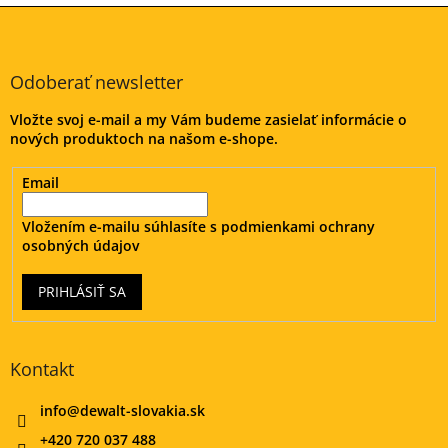
l
Z
á
á
d
p
a
ä
Odoberať newsletter
c
t
i
Vložte svoj e-mail a my Vám budeme zasielať informácie o
i
e
nových produktoch na našom e-shope.
e
p
r
v
Email
k
y
Vložením e-mailu súhlasíte s
podmienkami ochrany
v
osobných údajov
ý
p
PRIHLÁSIŤ SA
i
s
u
Kontakt
info
@
dewalt-slovakia.sk
+420 720 037 488