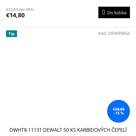
€12,03 bez DPH
Do košíka
€14,80
Kód:
DEW99856
Tip
€38,90
–15 %
DWHT8-11131 DEWALT 50 KS KARBIDOVÝCH ČEPELÍ