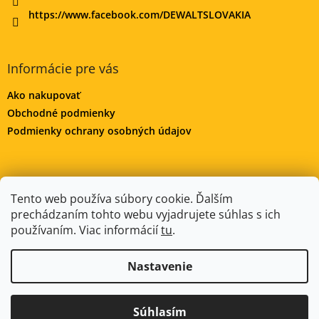
https://www.facebook.com/DEWALTSLOVAKIA
Informácie pre vás
Ako nakupovať
Obchodné podmienky
Podmienky ochrany osobných údajov
DeWALT-MORAVA.CZ
Manitoo.cz
Odstúpenie od zmluvy
Tento web používa súbory cookie. Ďalším
prechádzaním tohto webu vyjadrujete súhlas s ich
používaním. Viac informácií
tu
.
Vytvoril Shoptet
Nastavenie
Copyright 2026
DeWALT-SLOVAKIA.SK
. Všetky práva
Súhlasím
vyhradené.
Upraviť nastavenie cookies