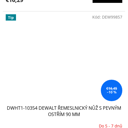
Kód:
DEW99857
Tip
€16,45
–10 %
DWHT1-10354 DEWALT ŘEMESLNICKÝ NŮŽ S PEVNÝM
OSTŘÍM 90 MM
Do 5 - 7 dnů