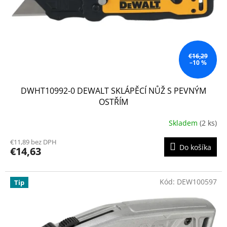
o
o
d
v
u
k
t
o
€16,29
–10 %
v
DWHT10992-0 DEWALT SKLÁPĚCÍ NŮŽ S PEVNÝM
OSTŘÍM
Skladem
(2 ks)
€11,89 bez DPH
Do košíka
€14,63
Kód:
DEW100597
Tip