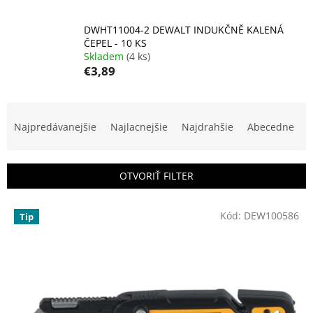
DWHT11004-2 DEWALT INDUKČNĚ KALENÁ
ČEPEL - 10 KS
Skladem
(4 ks)
€3,89
R
a
Najpredávanejšie
Najlacnejšie
Najdrahšie
Abecedne
d
e
n
OTVORIŤ FILTER
i
e
V
p
Kód:
DEW100586
Tip
ý
r
p
o
i
d
s
u
p
k
r
t