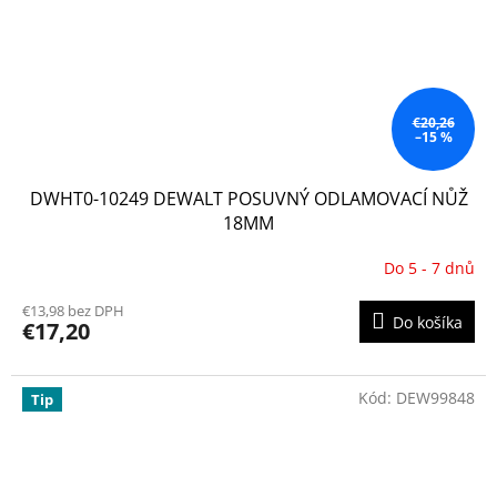
€20,26
–15 %
DWHT0-10249 DEWALT POSUVNÝ ODLAMOVACÍ NŮŽ
18MM
Do 5 - 7 dnů
€13,98 bez DPH
Do košíka
€17,20
Kód:
DEW99848
Tip