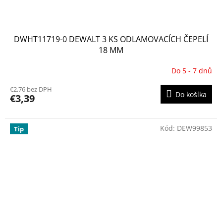
DWHT11719-0 DEWALT 3 KS ODLAMOVACÍCH ČEPELÍ
18 MM
Do 5 - 7 dnů
€2,76 bez DPH
Do košíka
€3,39
Kód:
DEW99853
Tip