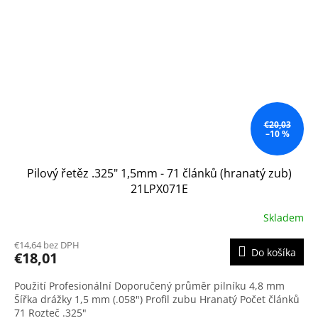
€20,03
–10 %
Pilový řetěz .325" 1,5mm - 71 článků (hranatý zub)
21LPX071E
Skladem
€14,64 bez DPH
Do košíka
€18,01
Použití Profesionální Doporučený průměr pilníku 4,8 mm
Šířka drážky 1,5 mm (.058") Profil zubu Hranatý Počet článků
71 Rozteč .325"