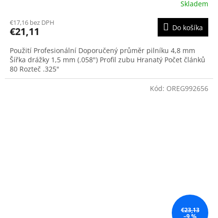
Skladem
€17,16 bez DPH
Do košíka
€21,11
Použití Profesionální Doporučený průměr pilníku 4,8 mm
Šířka drážky 1,5 mm (.058") Profil zubu Hranatý Počet článků
80 Rozteč .325"
Kód:
OREG992656
€23,13
–9 %