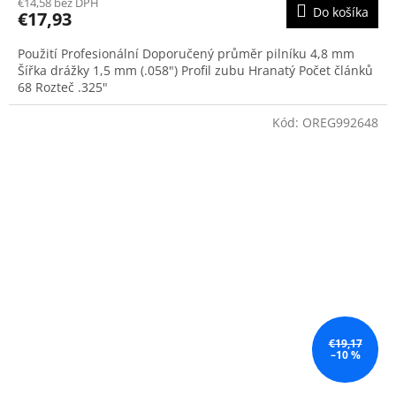
€14,58 bez DPH
Do košíka
€17,93
Použití Profesionální Doporučený průměr pilníku 4,8 mm
Šířka drážky 1,5 mm (.058") Profil zubu Hranatý Počet článků
68 Rozteč .325"
Kód:
OREG992648
€19,17
–10 %