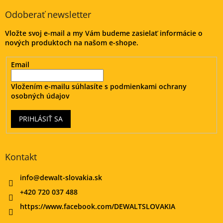
i
p
i
e
ä
e
Odoberať newsletter
p
t
r
Vložte svoj e-mail a my Vám budeme zasielať informácie o
i
v
nových produktoch na našom e-shope.
e
k
y
Email
v
ý
p
Vložením e-mailu súhlasíte s
podmienkami ochrany
i
osobných údajov
s
u
PRIHLÁSIŤ SA
Kontakt
info
@
dewalt-slovakia.sk
+420 720 037 488
https://www.facebook.com/DEWALTSLOVAKIA