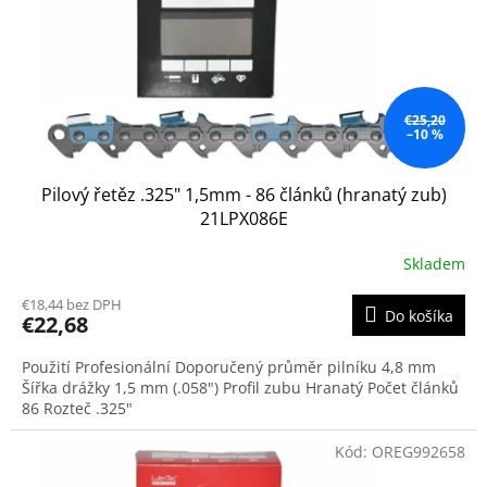
o
o
d
v
u
k
t
o
€25,20
–10 %
v
Pilový řetěz .325" 1,5mm - 86 článků (hranatý zub)
21LPX086E
Skladem
€18,44 bez DPH
Do košíka
€22,68
Použití Profesionální Doporučený průměr pilníku 4,8 mm
Šířka drážky 1,5 mm (.058") Profil zubu Hranatý Počet článků
86 Rozteč .325"
Kód:
OREG992658