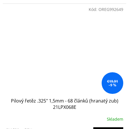
Kód:
OREG992649
€19,91
–9 %
Pilový řetěz .325" 1,5mm - 68 článků (hranatý zub)
21LPX068E
Skladem