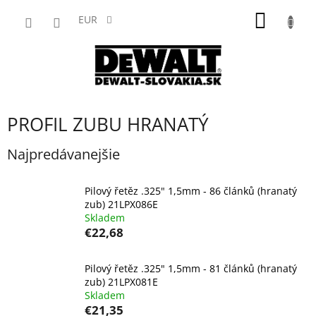
Prejsť
NÁKU
na
EUR
obsah
KOŠÍK
PROFIL ZUBU HRANATÝ
Najpredávanejšie
Pilový řetěz .325" 1,5mm - 86 článků (hranatý
zub) 21LPX086E
Skladem
€22,68
Pilový řetěz .325" 1,5mm - 81 článků (hranatý
zub) 21LPX081E
Skladem
€21,35