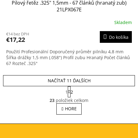
Pilový řetěz .325" 1,5mm - 67 článků (hranatý zub)
21LPX067E
Skladem
€14 bez DPH
Do košíka
€17,22
Použití Profesionální Doporučený průměr pilníku 4,8 mm
Šířka drážky 1,5 mm (.058") Profil zubu Hranatý Počet článků
67 Rozteč .325"
NAČÍTAŤ 11 ĎALŠÍCH
S
1
2
t
O
r
23
položiek celkom
v
á
l
HORE
n
á
k
o
d
v
Z
a
a
c
á
n