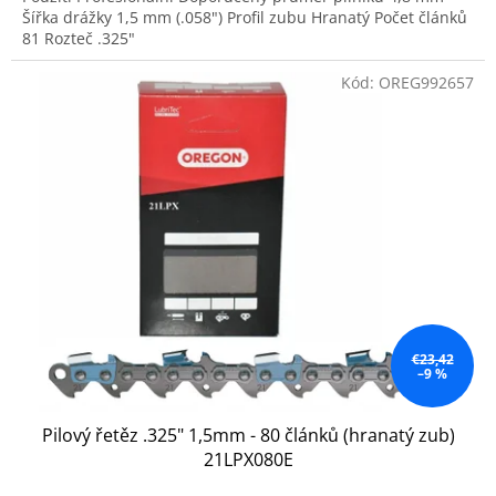
Šířka drážky 1,5 mm (.058") Profil zubu Hranatý Počet článků
81 Rozteč .325"
Kód:
OREG992657
€23,42
–9 %
Pilový řetěz .325" 1,5mm - 80 článků (hranatý zub)
21LPX080E