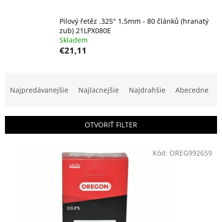
Pilový řetěz .325" 1,5mm - 80 článků (hranatý
zub) 21LPX080E
Skladem
€21,11
R
a
Najpredávanejšie
Najlacnejšie
Najdrahšie
Abecedne
d
e
n
OTVORIŤ FILTER
i
e
V
p
Kód:
OREG992659
ý
r
p
o
i
d
s
u
p
k
r
t