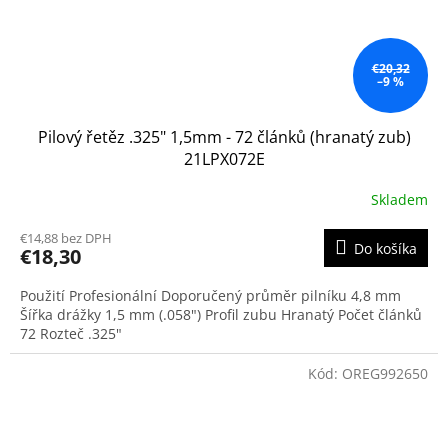
€20,32
–9 %
Pilový řetěz .325" 1,5mm - 72 článků (hranatý zub)
21LPX072E
Skladem
€14,88 bez DPH
Do košíka
€18,30
Použití Profesionální Doporučený průměr pilníku 4,8 mm
Šířka drážky 1,5 mm (.058") Profil zubu Hranatý Počet článků
72 Rozteč .325"
Kód:
OREG992650