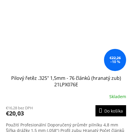
€22,26
–10 %
Pilový řetěz .325" 1,5mm - 76 článků (hranatý zub)
21LPX076E
Skladem
€16,28 bez DPH
Do košíka
€20,03
Použití Profesionální Doporučený průměr pilníku 4,8 mm
Šířka drážky 1,5 mm (.058") Profil zubu Hranatý Počet článků