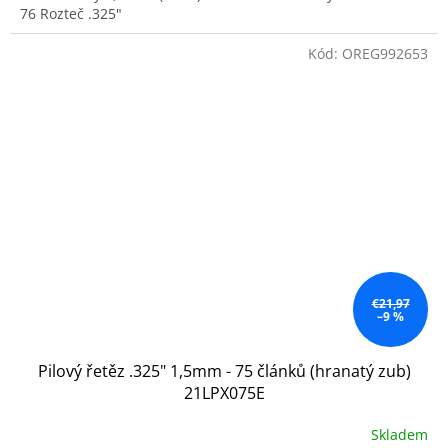
76 Rozteč .325"
Kód:
OREG992653
€21,97
–9 %
Pilový řetěz .325" 1,5mm - 75 článků (hranatý zub)
21LPX075E
Skladem