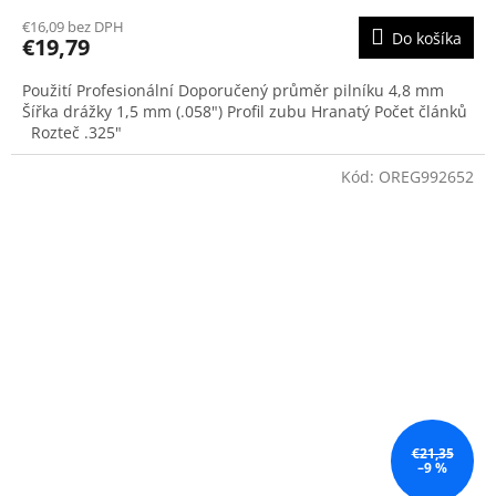
€16,09 bez DPH
Do košíka
€19,79
Použití Profesionální Doporučený průměr pilníku 4,8 mm
Šířka drážky 1,5 mm (.058") Profil zubu Hranatý Počet článků
Rozteč .325"
Kód:
OREG992652
€21,35
–9 %