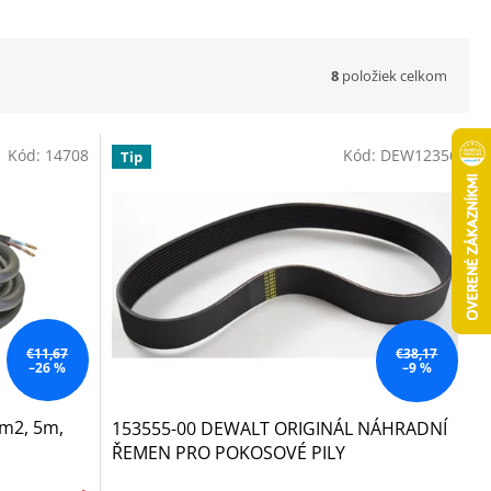
8
položiek celkom
Kód:
14708
Kód:
DEW12356
Tip
€11,67
€38,17
–26 %
–9 %
mm2, 5m,
153555-00 DEWALT ORIGINÁL NÁHRADNÍ
ŘEMEN PRO POKOSOVÉ PILY