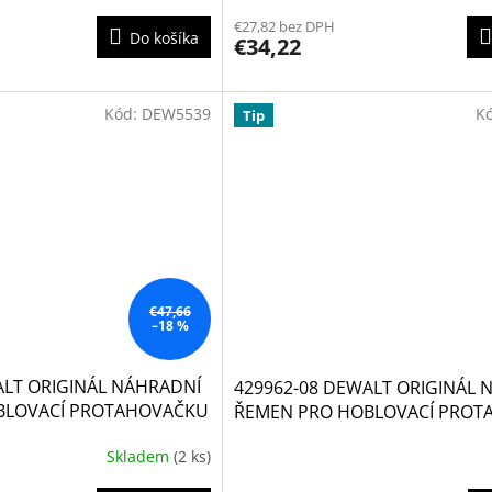
€27,82 bez DPH
Do košíka
€34,22
Kód:
DEW5539
K
Tip
€47,66
–18 %
ALT ORIGINÁL NÁHRADNÍ
429962-08 DEWALT ORIGINÁL 
BLOVACÍ PROTAHOVAČKU
ŘEMEN PRO HOBLOVACÍ PRO
 1
DW733 TYPE 1A
Skladem
(2 ks)