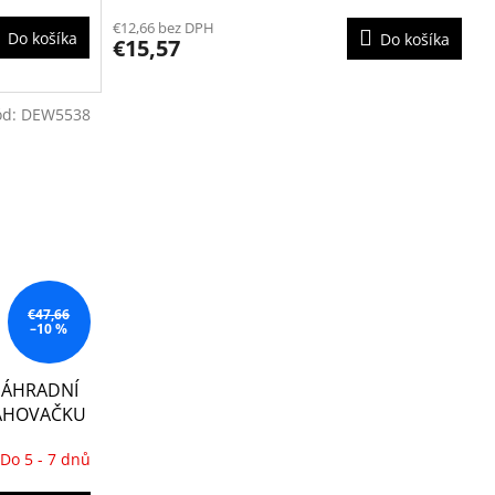
€12,66 bez DPH
Do košíka
Do košíka
€15,57
ód:
DEW5538
€47,66
–10 %
NÁHRADNÍ
TAHOVAČKU
Do 5 - 7 dnů