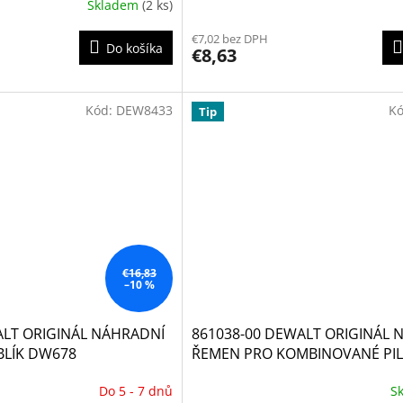
Skladem
(2 ks)
€7,02 bez DPH
Do košíka
€8,63
Kód:
DEW8433
K
Tip
€16,83
–10 %
ALT ORIGINÁL NÁHRADNÍ
861038-00 DEWALT ORIGINÁL 
LÍK DW678
ŘEMEN PRO KOMBINOVANÉ PIL
Do 5 - 7 dnů
S