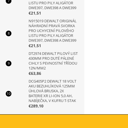
LISTU PRO PILY ALIGÁTOR
DWE397, DWE398 A DWE399
€21,51
N915019 DEWALT ORIGINÁL
NÁHRADNÍ PRAVÁ SVORKA
PRO UCHYCENÍ PILOVÉHO
LISTU PRO PILY ALIGÁTOR
DWE397, DWE398 A DWE399
€21,51
DT2974 DEWALT PILOVÝ LIST
430MM PRO DUTÉ PÁLENÉ
CIHLY S PEVNOSTNÍ TŘÍDOU
12N/MM2
€63,86
DCG405P2 DEWALT 18 VOLT
AKU BEZUHLÍKOVÁ 125MM
ÚHLOVÁ BRUSKA, 2X
BATERIE XR LI-ION 5,0 AH,
NABÍJEČKA, V KUFRU T-STAK
€289,10
Z
á