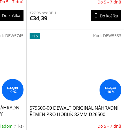
Do 5 - 7 dnů
Do 5 - 7 dnů
€27,96 bez DPH
Do košíka
Do košíka
€34,39
ód:
DEW5745
Kód:
DEW5583
Tip
€37,99
€17,30
–9 %
–10 %
NÁHRADNÍ
579600-00 DEWALT ORIGINÁL NÁHRADNÍ
Y
ŘEMEN PRO HOBLÍK 82MM D26500
kladom
(1 ks)
Do 5 - 7 dnů