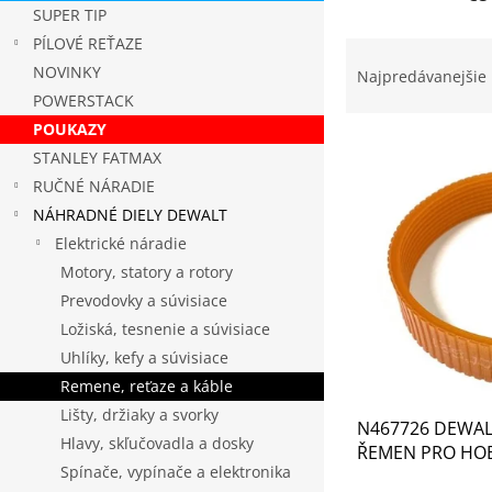
SUPER TIP
PÍLOVÉ REŤAZE
R
a
NOVINKY
Najpredávanejšie
d
POWERSTACK
e
POUKAZY
V
n
STANLEY FATMAX
ý
i
RUČNÉ NÁRADIE
p
e
i
p
NÁHRADNÉ DIELY DEWALT
s
r
Elektrické náradie
p
o
Motory, statory a rotory
r
d
Prevodovky a súvisiace
o
u
Ložiská, tesnenie a súvisiace
d
k
Uhlíky, kefy a súvisiace
u
t
k
o
Remene, reťaze a káble
t
v
Lišty, držiaky a svorky
N467726 DEWAL
o
Hlavy, skľučovadla a dosky
ŘEMEN PRO HO
v
Spínače, vypínače a elektronika
DW733 TYPE 11