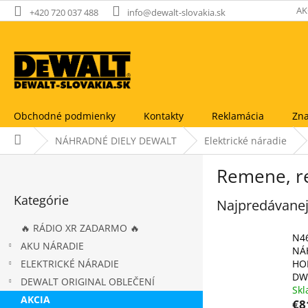
Prejsť
AK
+420 720 037 488
info@dewalt-slovakia.sk
na
obsah
Obchodné podmienky
Kontakty
Reklamácia
Zna
Domov
NÁHRADNÉ DIELY DEWALT
Elektrické náradie
B
Remene, re
o
Preskočiť
č
Kategórie
kategórie
Najpredávanej
n
ý
🔥 RÁDIO XR ZADARMO 🔥
p
N4
AKU NÁRADIE
a
NÁ
ELEKTRICKÉ NÁRADIE
HO
n
DW
e
DEWALT ORIGINAL OBLEČENÍ
Sk
l
AKCIA
€8