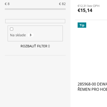
€
8
€
82
€12,31 bez DPH
€15,14
Tip
Na sklade
3
ROZBALIŤ FILTER
285968-00 DEW
ŘEMEN PRO HO
DW733 TYPE 2 A