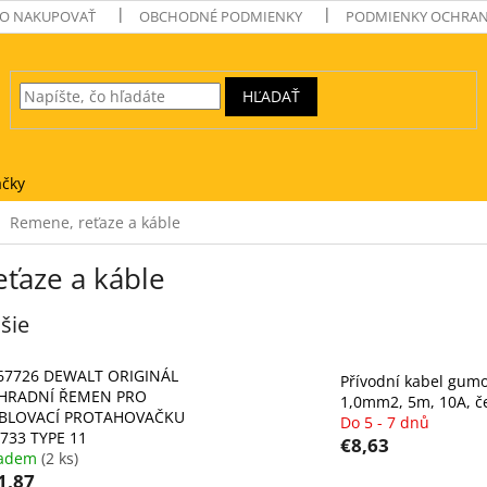
O NAKUPOVAŤ
OBCHODNÉ PODMIENKY
PODMIENKY OCHRAN
HĽADAŤ
čky
Remene, reťaze a káble
ťaze a káble
šie
67726 DEWALT ORIGINÁL
Přívodní kabel gumo
HRADNÍ ŘEMEN PRO
1,0mm2, 5m, 10A, č
BLOVACÍ PROTAHOVAČKU
Do 5 - 7 dnů
733 TYPE 11
€8,63
ladem
(2 ks)
1,87