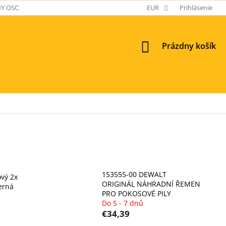
Y OSOBNÝCH ÚDAJOV
EUR
Prihlásenie
NÁKUPNÝ
Prázdny košík
KOŠÍK
153555-00 DEWALT
vý 2x
ORIGINÁL NÁHRADNÍ ŘEMEN
erná
PRO POKOSOVÉ PILY
Do 5 - 7 dnů
€34,39