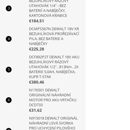
BEZUHLÍKOVÝ RÁZOVÝ
UTAHOVÁK 1/4" - BEZ
BATERIÍ A NABÍJEČKY,
KARTONOVÁ KRABICE
€184,51
DCMPS567N DEWALT 18V XR
BEZUHLÍKOVÁ PROŘEZÁVACÍ
PILA, BEZ BATERIE A
NABÍJEČKY
€225,28
DCF892P2T DEWALT 18V AKU
BEZUHLÍKOVÝ RÁZOVÝ
UTAHOVÁK 1/2" , 813Nm , 2X
BATERIE 5,0AH, NABÍJEČKA,
KUFR T-STAK
€380,46
N176501 DEWALT
ORIGINÁLNÍ NÁHRADNÍ
MOTOR PRO AKU VRTAČKU
DCD733
€31,62
N915018 DEWALT ORIGINÁL
NÁHRADNÍ LEVÁ SVORKA
PRO UCHYCENÍ PILOVÉHO