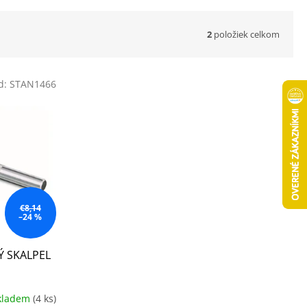
2
položiek celkom
d:
STAN1466
€8,14
–24 %
Ý SKALPEL
kladem
(4 ks)