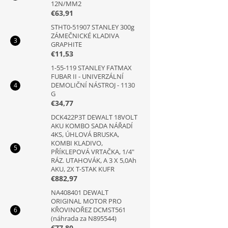
12N/MM2
€63,91
STHT0-51907 STANLEY 300g
ZÁMEČNICKÉ KLADIVA
GRAPHITE
€11,53
1-55-119 STANLEY FATMAX
FUBAR II - UNIVERZÁLNÍ
DEMOLIČNÍ NÁSTROJ - 1130
G
€34,77
DCK422P3T DEWALT 18VOLT
AKU KOMBO SADA NÁŘADÍ
4KS, ÚHLOVÁ BRUSKA,
KOMBI KLADIVO,
PŘÍKLEPOVÁ VRTAČKA, 1/4"
RÁZ. UTAHOVÁK, A 3 X 5,0Ah
AKU, 2X T-STAK KUFR
€882,97
NA408401 DEWALT
ORIGINAL MOTOR PRO
KŘOVINOŘEZ DCMST561
(náhrada za N895544)
€77,80