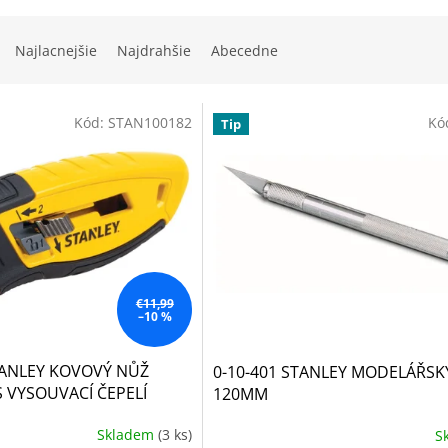
Najlacnejšie
Najdrahšie
Abecedne
Kód:
STAN100182
Kó
Tip
€11,99
–10 %
TANLEY KOVOVÝ NŮŽ
0-10-401 STANLEY MODELÁŘSK
 VYSOUVACÍ ČEPELÍ
120MM
Skladem
(3 ks)
S