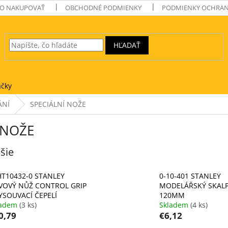
O NAKUPOVAŤ
OBCHODNÉ PODMIENKY
PODMIENKY OCHRAN
HĽADAŤ
čky
ÁNÍ
SPECIÁLNÍ NOŽE
 NOŽE
šie
HT10432-0 STANLEY
0-10-401 STANLEY
VOVÝ NŮŽ CONTROL GRIP
MODELÁŘSKÝ SKAL
YSOUVACÍ ČEPELÍ
120MM
ladem
(3 ks)
Skladem
(4 ks)
0,79
€6,12