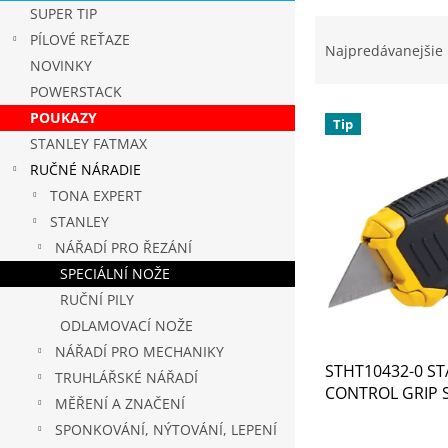
SUPER TIP
R
PÍLOVÉ REŤAZE
a
Najpredávanejšie
NOVINKY
d
e
POWERSTACK
V
n
POUKAZY
Tip
ý
i
STANLEY FATMAX
p
e
RUČNÉ NÁRADIE
i
p
TONA EXPERT
s
r
p
o
STANLEY
r
d
NÁŘADÍ PRO ŘEZÁNÍ
o
u
SPECIÁLNÍ NOŽE
d
k
RUČNÍ PILY
u
t
ODLAMOVACÍ NOŽE
k
o
t
NÁŘADÍ PRO MECHANIKY
v
STHT10432-0 S
o
TRUHLÁŘSKÉ NÁŘADÍ
CONTROL GRIP S
v
MĚŘENÍ A ZNAČENÍ
SPONKOVÁNÍ, NÝTOVÁNÍ, LEPENÍ