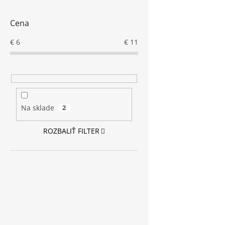
Cena
€
6
€
11
Na sklade
2
ROZBALIŤ FILTER