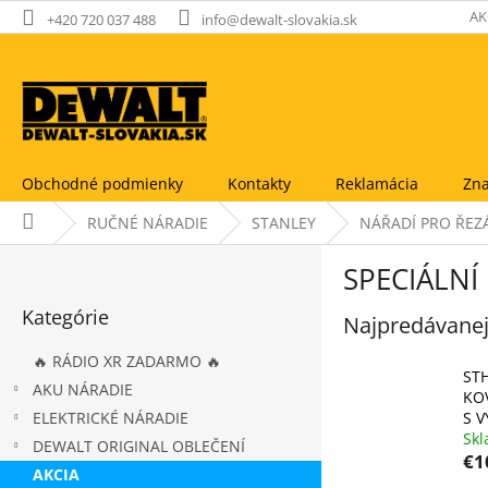
Prejsť
AK
+420 720 037 488
info@dewalt-slovakia.sk
na
obsah
Obchodné podmienky
Kontakty
Reklamácia
Zna
Domov
RUČNÉ NÁRADIE
STANLEY
NÁŘADÍ PRO ŘEZ
B
SPECIÁLNÍ
o
Preskočiť
č
Kategórie
kategórie
Najpredávanej
n
ý
🔥 RÁDIO XR ZADARMO 🔥
p
ST
AKU NÁRADIE
a
KO
ELEKTRICKÉ NÁRADIE
S V
n
Sk
e
DEWALT ORIGINAL OBLEČENÍ
€1
l
AKCIA