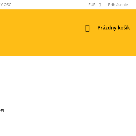
Y OSOBNÝCH ÚDAJOV
EUR
Prihlásenie
NÁKUPNÝ
Prázdny košík
KOŠÍK
PEL