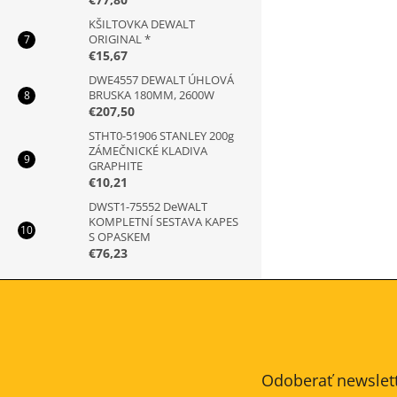
KŠILTOVKA DEWALT
ORIGINAL *
€15,67
DWE4557 DEWALT ÚHLOVÁ
BRUSKA 180MM, 2600W
€207,50
STHT0-51906 STANLEY 200g
ZÁMEČNICKÉ KLADIVA
GRAPHITE
€10,21
DWST1-75552 DeWALT
KOMPLETNÍ SESTAVA KAPES
S OPASKEM
€76,23
Z
á
p
ä
t
Odoberať newslet
i