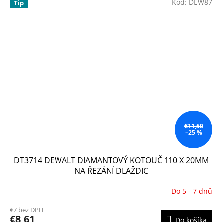
Kód:
DEW87
Tip
€11,50
–25 %
DT3714 DEWALT DIAMANTOVÝ KOTOUČ 110 X 20MM
NA ŘEZÁNÍ DLAŽDIC
Do 5 - 7 dnů
€7 bez DPH
€8,61
Do košíka