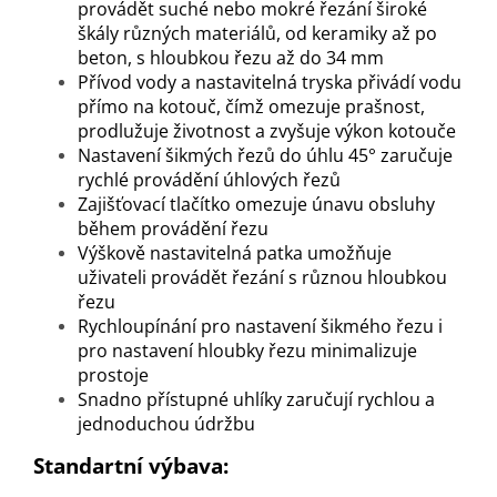
provádět suché nebo mokré řezání široké
škály různých materiálů, od keramiky až po
beton, s hloubkou řezu až do 34 mm
Přívod vody a nastavitelná tryska přivádí vodu
přímo na kotouč, čímž omezuje prašnost,
prodlužuje životnost a zvyšuje výkon kotouče
Nastavení šikmých řezů do úhlu 45° zaručuje
rychlé provádění úhlových řezů
Zajišťovací tlačítko omezuje únavu obsluhy
během provádění řezu
Výškově nastavitelná patka umožňuje
uživateli provádět řezání s různou hloubkou
řezu
Rychloupínání pro nastavení šikmého řezu i
pro nastavení hloubky řezu minimalizuje
prostoje
Snadno přístupné uhlíky zaručují rychlou a
jednoduchou údržbu
Standartní výbava: