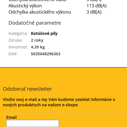
Akustický výkon
113 dB(A)
Odchylka akustického výkonu
3 dB(A)
Dodatočné parametre
Kategória
:
Kotúčové píly
Záruka
:
2 roky
Hmotnosť
:
4.39 kg
EAN
:
5035048296363
Z
á
p
ä
Odoberať newsletter
t
Vložte svoj e-mail a my Vám budeme zasielať informácie o
i
nových produktoch na našom e-shope.
e
Email