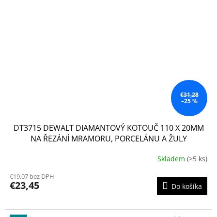
€31,28
–25 %
DT3715 DEWALT DIAMANTOVÝ KOTOUČ 110 X 20MM
NA ŘEZÁNÍ MRAMORU, PORCELÁNU A ŽULY
Skladem
(>5 ks)
€19,07 bez DPH
€23,45
Do košíka