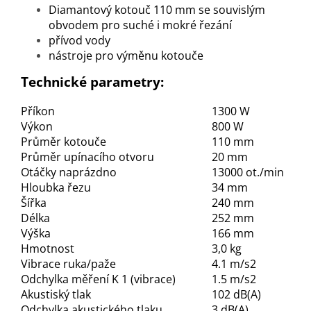
Diamantový kotouč 110 mm se souvislým
obvodem pro suché i mokré řezání
přívod vody
nástroje pro výměnu kotouče
Technické parametry:
Příkon
1300 W
Výkon
800 W
Průměr kotouče
110 mm
Průměr upínacího otvoru
20 mm
Otáčky naprázdno
13000 ot./min
Hloubka řezu
34 mm
Šířka
240 mm
Délka
252 mm
Výška
166 mm
Hmotnost
3,0 kg
Vibrace ruka/paže
4.1 m/s2
Odchylka měření K 1 (vibrace)
1.5 m/s2
Akustiský tlak
102 dB(A)
Odchylka akustického tlaku
3 dB(A)