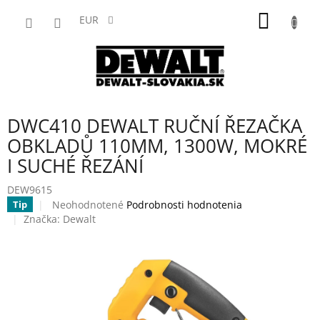
Prejsť
NÁKU
na
EUR
obsah
KOŠÍK
DWC410 DEWALT RUČNÍ ŘEZAČKA
OBKLADŮ 110MM, 1300W, MOKRÉ
I SUCHÉ ŘEZÁNÍ
DEW9615
Priemerné
Neohodnotené
Podrobnosti hodnotenia
Tip
hodnotenie
Značka:
Dewalt
produktu
je
0,0
z
5
hviezdičiek.