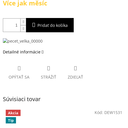
Více jak měsíc
cena:
Pridať do košíka
Detailné informácie
OPÝTAŤ SA
STRÁŽIŤ
ZDIEĽAŤ
Súvisiaci tovar
Kód:
DEW1531
Akcia
Tip