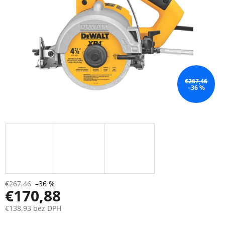
€267,46
–36 %
€267,46
–36 %
€170,88
€138,93 bez DPH
Jednotková