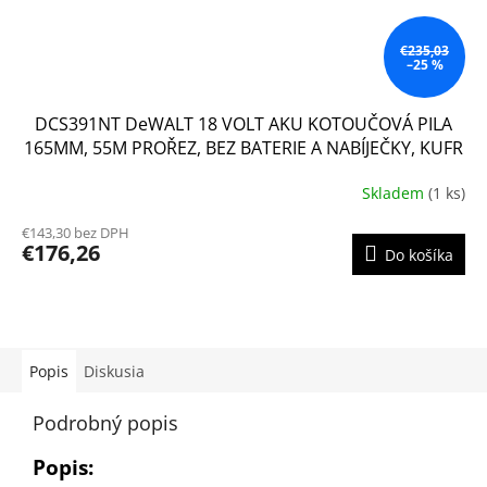
€235,03
–25 %
DCS391NT DeWALT 18 VOLT AKU KOTOUČOVÁ PILA
165MM, 55M PROŘEZ, BEZ BATERIE A NABÍJEČKY, KUFR
T-STAK
Skladem
(1 ks)
Priemerné
hodnotenie
€143,30 bez DPH
produktu
€176,26
Do košíka
je
4,4
z
5
hviezdičiek.
Popis
Diskusia
Podrobný popis
Popis: