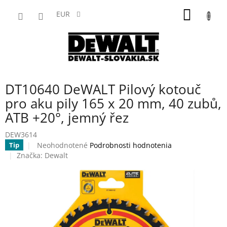
Prejsť
NÁKU
na
EUR
obsah
KOŠÍK
DT10640 DeWALT Pilový kotouč
pro aku pily 165 x 20 mm, 40 zubů,
ATB +20°, jemný řez
DEW3614
Priemerné
Neohodnotené
Podrobnosti hodnotenia
Tip
hodnotenie
Značka:
Dewalt
produktu
je
0,0
z
5
hviezdičiek.