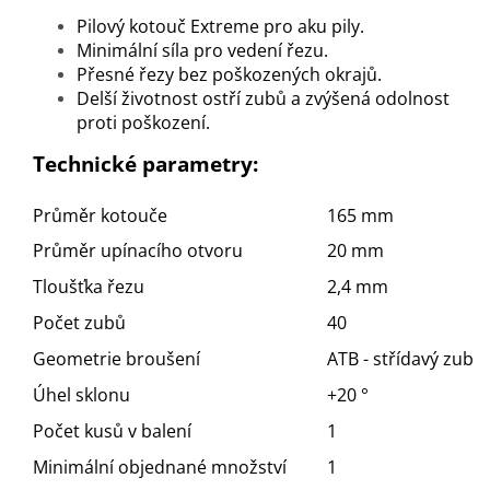
Pilový kotouč Extreme pro aku pily.
Minimální síla pro vedení řezu.
Přesné řezy bez poškozených okrajů.
Delší životnost ostří zubů a zvýšená odolnost
proti poškození.
Technické parametry:
Průměr kotouče
165 mm
Průměr upínacího otvoru
20 mm
Tloušťka řezu
2,4 mm
Počet zubů
40
Geometrie broušení
ATB - střídavý zub
Úhel sklonu
+20 °
Počet kusů v balení
1
Minimální objednané množství
1