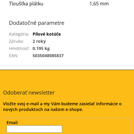
Tloušťka plátku
1,65 mm
Dodatočné parametre
Kategória
:
Pílové kotúče
Záruka
:
2 roky
Hmotnosť
:
0.195 kg
EAN
:
5035048085837
Z
á
p
ä
Odoberať newsletter
t
Vložte svoj e-mail a my Vám budeme zasielať informácie o
i
nových produktoch na našom e-shope.
e
Email