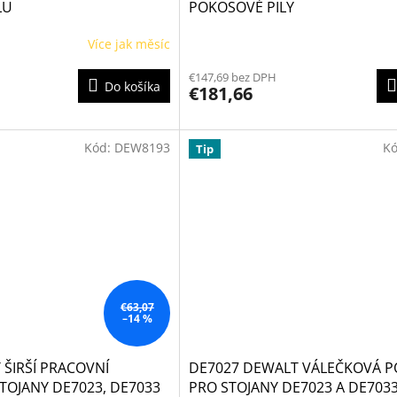
LU
POKOSOVÉ PILY
Více jak měsíc
Priemerné
hodnotenie
€147,69 bez DPH
produktu
Do košíka
€181,66
je
4,3
z
5
Kód:
DEW8193
K
Tip
hviezdičiek.
€63,07
–14 %
ŠIRŠÍ PRACOVNÍ
DE7027 DEWALT VÁLEČKOVÁ 
TOJANY DE7023, DE7033
PRO STOJANY DE7023 A DE703