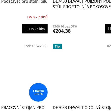
odstavec pro stolní pilu
DE7400 DEWALT POJÍZDNÝ PO
STŮL PRO STOLNÍ A POKOSOVÉ 
Do 5 - 7 dnů
€166,16 bez DPH
Do košíka
€204,38
Kód:
DEW2569
K
Tip
€160,68
–35 %
 PRACOVNÍ STOJAN PRO
DE7033 DEWALT ODOLNÝ STOJ