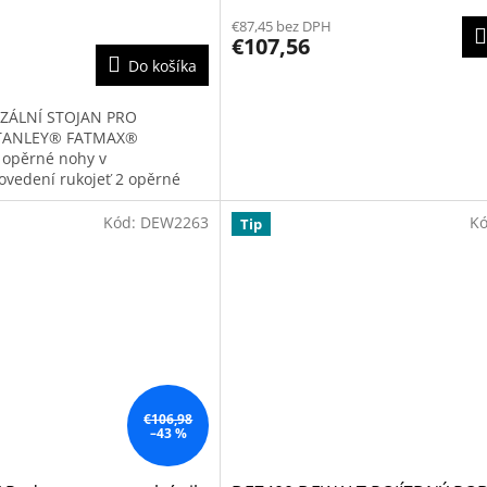
hodnotenie
€87,45 bez DPH
produktu
€107,56
je
Do košíka
5,0
z
5
RZÁLNÍ STOJAN PRO
hviezdičiek.
STANLEY® FATMAX®
 opěrné nohy v
ovedení rukojeť 2 opěrné
Kód:
DEW2263
K
Tip
€106,98
–43 %