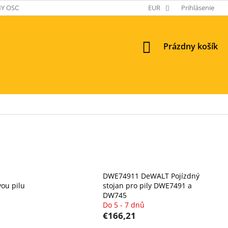
Y OSOBNÝCH ÚDAJOV
EUR
Prihlásenie
NÁKUPNÝ
Prázdny košík
KOŠÍK
DWE74911 DeWALT Pojízdný
vou pilu
stojan pro pily DWE7491 a
DW745
Do 5 - 7 dnů
€166,21