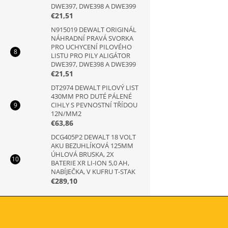
DWE397, DWE398 A DWE399
€21,51
N915019 DEWALT ORIGINÁL
NÁHRADNÍ PRAVÁ SVORKA
PRO UCHYCENÍ PILOVÉHO
LISTU PRO PILY ALIGÁTOR
DWE397, DWE398 A DWE399
€21,51
DT2974 DEWALT PILOVÝ LIST
430MM PRO DUTÉ PÁLENÉ
CIHLY S PEVNOSTNÍ TŘÍDOU
12N/MM2
€63,86
DCG405P2 DEWALT 18 VOLT
AKU BEZUHLÍKOVÁ 125MM
ÚHLOVÁ BRUSKA, 2X
BATERIE XR LI-ION 5,0 AH,
NABÍJEČKA, V KUFRU T-STAK
€289,10
Z
á
p