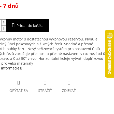
ová
- 7 dnů
Pridať do košíka
výkonný motor s dostatečnou výkonovou rezervou. Plynule
elný úhel pokosových a šikmých řezů. Snadné a přesné
í hloubky řezu. Nový seřizovací systém pro nastavení úhlů
ch řezů zaručuje přesnost a přesné nastavení v rozmezí od 0
pravo a 0 až 50° vlevo. Horizontální koleje vytváří doplňkovou
 pro větší materiály
 informácie
OPÝTAŤ SA
STRÁŽIŤ
ZDIEĽAŤ