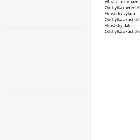
Vibrace ruka/paže -
Odchylka měření K 
Akustický výkon
Odchylka akustick
Akustiský tlak
Odchylka akustick