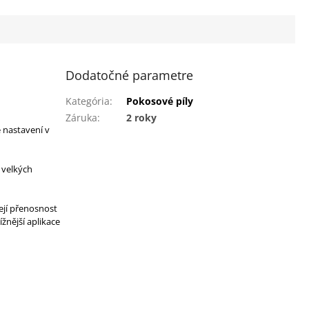
Dodatočné parametre
Kategória
:
Pokosové píly
Záruka
:
2 roky
 nastavení v
 velkých
ejí přenosnost
žnější aplikace