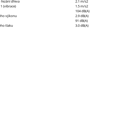
 řezání dřeva
2.1 m/s2
1 (vibrace)
1.5 m/s2
104 dB(A)
ého výkonu
2.9 dB(A)
91 dB(A)
ého tlaku
3.0 dB(A)