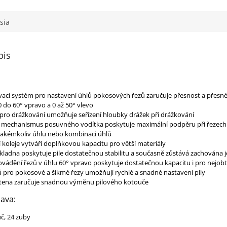
sia
pis
vací systém pro nastavení úhlů pokosových řezů zaručuje přesnost a přesné
 do 60° vpravo a 0 až 50° vlevo
pro drážkování umožňuje seřízení hloubky drážek při drážkování
í mechanismus posuvného vodítka poskytuje maximální podpěru při řezech
 jakémkoliv úhlu nebo kombinaci úhlů
 koleje vytváří doplňkovou kapacitu pro větší materiály
kladna poskytuje pile dostatečnou stabilitu a současně zůstává zachována j
ádění řezů v úhlu 60° vpravo poskytuje dostatečnou kapacitu i pro nejobtí
ů pro pokosové a šikmé řezy umožňují rychlé a snadné nastavení pily
řetena zaručuje snadnou výměnu pilového kotouče
ava:
č, 24 zuby