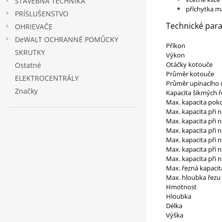
STAVEBNÁ TECHNIKA
příchytka m
PRÍSLUŠENSTVO
Technické par
OHRIEVAČE
DeWALT OCHRANNÉ POMŮCKY
Příkon
SKRUTKY
Výkon
Otáčky kotouče
Ostatné
Průměr kotouče
ELEKTROCENTRÁLY
Průměr upínacího 
Značky
Kapacita šikmých 
Max. kapacita pok
Max. kapacita při n
Max. kapacita při n
Max. kapacita při n
Max. kapacita při n
Max. kapacita při n
Max. kapacita při n
Max. řezná kapacita
Max. hloubka řezu [
Hmotnost
Hloubka
Délka
Výška