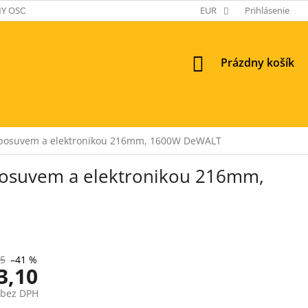
Y OSOBNÝCH ÚDAJOV
EUR
Prihlásenie
NÁKUPNÝ
Prázdny košík
KOŠÍK
m posuvem a elektronikou 216mm, 1600W DeWALT
 posuvem a elektronikou 216mm,
05
–41 %
3,10
 bez DPH