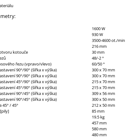
ateriálu
ametry:
1600 W
930 W
3500-4600 ot./min
216 mm
otvoru kotouče
30 mm
řezů
48/-2 °
osového řezu (vpravo/vlevo)
60/50 °
astavení 90°/90° (šířka x výška)
300 x 70 mm
astavení 90°/90° (šířka x výška)
300 x 70 mm
astavení 45°/90° (šířka x výška)
215 x 70 mm
astavení 45°/90° (šířka x výška)
215 x 70 mm
astavení 90°/45° (šířka x výška)
309 x 56 mm
astavení 90°/45° (šířka x výška)
300 x 50 mm
 45° / 45°
212 x 50 mm
pily]
85 mm
19.5 kg
457 mm
580 mm
480 mm