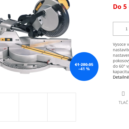
Jednotk
Do 5 
k.
cena:
Vysoce 
nastavit
nastaven
pokosový
€1 280,05
do 60° v
–41 %
kapacitu
Detailné
TLAČ