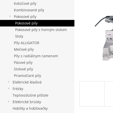
5
Kotúčové píly
hviezdičie
Kombinované píly
Pokosové píly
Pokosové píly
Pokosové píly s horným stolom
Stoly
Píly ALLIGATOR
Mečové píly
Píly s radiálnym ramenom
Pásové píly
Stolové píly
Priamočiaré píly
Elektrické kladivá
Frézky
Teplovzdušné pištole
Elektrické brúsky
Hoblíky a hobľovačky