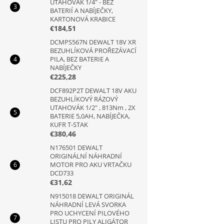
UTAHOVÁK 1/4" - BEZ
BATERIÍ A NABÍJEČKY,
KARTONOVÁ KRABICE
€184,51
DCMPS567N DEWALT 18V XR
BEZUHLÍKOVÁ PROŘEZÁVACÍ
PILA, BEZ BATERIE A
NABÍJEČKY
€225,28
DCF892P2T DEWALT 18V AKU
BEZUHLÍKOVÝ RÁZOVÝ
UTAHOVÁK 1/2" , 813Nm , 2X
BATERIE 5,0AH, NABÍJEČKA,
KUFR T-STAK
€380,46
N176501 DEWALT
ORIGINÁLNÍ NÁHRADNÍ
MOTOR PRO AKU VRTAČKU
DCD733
€31,62
N915018 DEWALT ORIGINÁL
NÁHRADNÍ LEVÁ SVORKA
PRO UCHYCENÍ PILOVÉHO
LISTU PRO PILY ALIGÁTOR