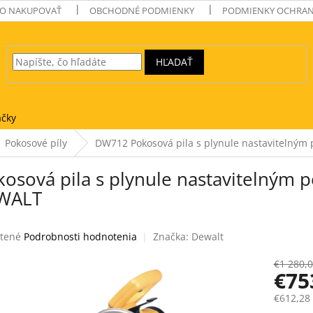
O NAKUPOVAŤ
OBCHODNÉ PODMIENKY
PODMIENKY OCHRAN
HĽADAŤ
čky
Pokosové píly
DW712 Pokosová pila s plynule nastavitelný
sová pila s plynule nastavitelným
WALT
tené
Podrobnosti hodnotenia
Značka:
Dewalt
e
€1 280,
€75
€612,28