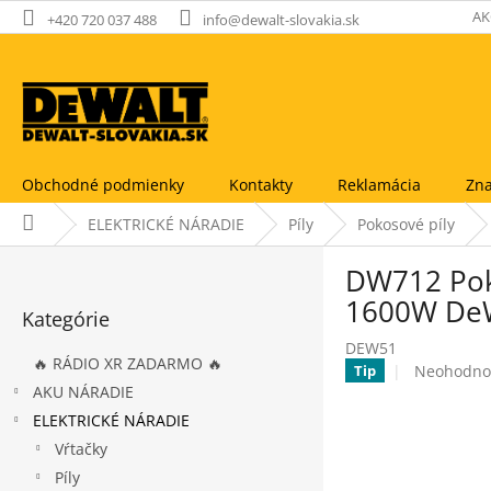
Prejsť
AK
+420 720 037 488
info@dewalt-slovakia.sk
na
obsah
Obchodné podmienky
Kontakty
Reklamácia
Zna
Domov
ELEKTRICKÉ NÁRADIE
Píly
Pokosové píly
B
DW712 Poko
o
Preskočiť
č
1600W De
Kategórie
kategórie
n
DEW51
ý
🔥 RÁDIO XR ZADARMO 🔥
Priemerné
Neohodno
Tip
p
hodnoteni
AKU NÁRADIE
a
produktu
ELEKTRICKÉ NÁRADIE
n
je
e
Vŕtačky
0,0
l
z
Píly