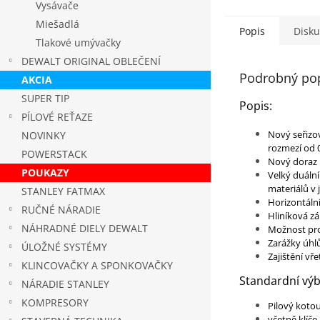
Vysávače
Miešadlá
Popis
Disku
Tlakové umývačky
DEWALT ORIGINAL OBLEČENÍ
Podrobný po
AKCIA
SUPER TIP
Popis:
PÍLOVÉ REŤAZE
Nový seřizo
NOVINKY
rozmezí od 0
POWERSTACK
Nový doraz 
POUKAZY
Velký duáln
materiálů v
STANLEY FATMAX
Horizontální
RUČNÉ NÁRADIE
Hliníková zá
NÁHRADNÉ DIELY DEWALT
Možnost prov
Zarážky úhl
ÚLOŽNÉ SYSTÉMY
Zajištění v
KLINCOVAČKY A SPONKOVAČKY
Standardní výb
NÁRADIE STANLEY
KOMPRESORY
Pilový kotou
včetně klíče